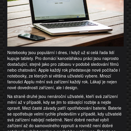
Notebooky jsou populární i dnes, i když už si celá řada lidí
kupuje tablety. Pro domácí kancelářskou práci jsou naprosto
dostačující, stejně jako pro zábavu v podobě sledování filmů
nebo chatování. Apple každý rok představuje nové počítače i
notebooky, ze kterých si většina uživatelů vybere. Mnozí
fanoušci Applu mění svá zařízení každý rok. Lákají je nejen
nové dovednosti zařízení, ale i design.
Na straně druhé jsou nenároční uživatelé, kteří svá zařízení
mění až v případě, kdy se jim to stávající rozbije a nejde
opravit. Mezi časté závady patří opotřebování baterie. Baterie
se opotřebuje velmi rychle především v případě, kdy uživatelé
svá zařízení nabíjejí nešetrně. Není dobré nechat vybít
zařízení až do samovolného vypnutí a rovněž není dobré