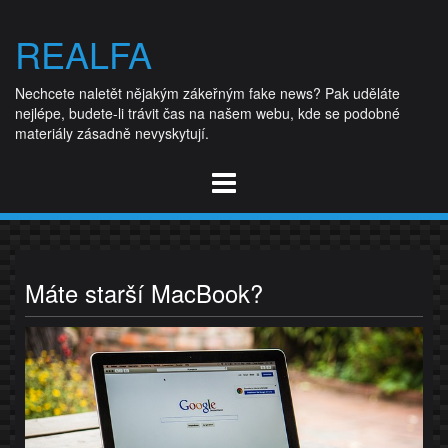
Skip
to
REALFA
content
Nechcete naletět nějakým zákeřným fake news? Pak uděláte
nejlépe, budete-li trávit čas na našem webu, kde se podobné
materiály zásadně nevyskytují.
Máte starší MacBook?