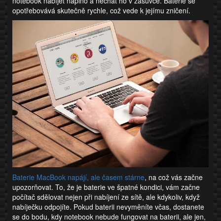
notebook nabíjet naplno a nechat ho v zásuvce. Baterie se
opotřebovává skutečně rychle, což vede k jejímu zničení.
Baterie MacBook napájí, ale časem stárne
, na což vás začne
upozorňovat. To, že je baterie ve špatné kondici, vám začne
počítač sdělovat nejen při nabíjení ze sítě, ale kdykoliv, když
nabíječku odpojíte. Pokud baterii nevyměníte včas, dostanete
se do bodu, kdy notebook nebude fungovat na baterii, ale jen,