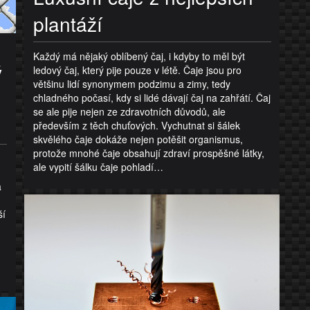
plantáží
Každý má nějaký oblíbený čaj, i kdyby to měl být
ý
ledový čaj, který pije pouze v létě. Čaje jsou pro
většinu lidí synonymem podzimu a zimy, tedy
chladného počasí, kdy si lidé dávají čaj na zahřátí. Čaj
se ale pije nejen ze zdravotních důvodů, ale
především z těch chuťových. Vychutnat si šálek
skvělého čaje dokáže nejen potěšit organismus,
protože mnohé čaje obsahují zdraví prospěšné látky,
ale vypití šálku čaje pohladí…
a
ší