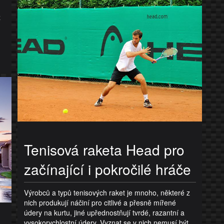
z
Tenisová raketa Head pro
začínající i pokročilé hráče
Výrobců a typů tenisových raket je mnoho, některé z
nich produkují náčiní pro citlivé a přesně mířené
údery na kurtu, jiné upřednostňují tvrdé, razantní a
vysokorychlostní údery. Vyznat se v nich nemusí být