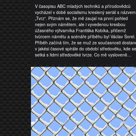
V časopisu ABC mladých techniků a přírodovědců
vycházel v době socialismu kreslený seriál s názvem
„Tvrz“. Přiznám se, že mě zaujal na první pohled
nejen svým námětem, ale i vyvedenou kresbou
úžasného výtvarníka Františka Kobíka, přičemž
tvůrcem námětu a scénáře příběhu byl Václav Šorel.
Příběh začíná tím, že se muž ze současnosti dostan
v jakési časové spirále do období středověku, kde s
setká s lidmi středověké tvrze. Co mě vysloveně…