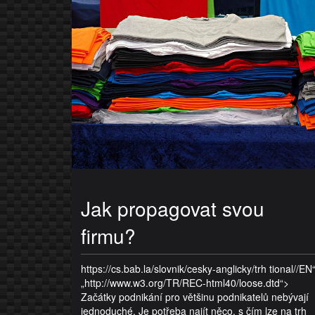
Jak propagovat svou
firmu?
https://cs.bab.la/slovnik/cesky-anglicky/trh tional//EN
„http://www.w3.org/TR/REC-html40/loose.dtd“>
Začátky podnikání pro většinu podnikatelů nebývají
jednoduché. Je potřeba najít něco, s čím lze na trh