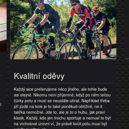
Kvalitní oděvy
Každý sice preferujeme něco jiného, ale tohle bude
asi stejné. Nikomu není příjemné, když po něm tečou
čůrky potu a musí se neustále utírat. Například třeba
i
při jízdě na kole je to také poněkud obtížné, ne-li
takřka nemožné. Jde to, ale je to o hubu, jak praví
klasik. Každý, kdo jen trochu sportuje a nemusí to být
na vrcholové úrovni ví, že právě kvůli potu musí být