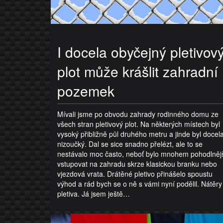
I docela obyčejný pletivov
plot může krášlit zahradní
pozemek
Mívali jsme po obvodu zahrady rodinného domu ze
všech stran pletivový plot. Na některých místech byl
vysoký přibližně půl druhého metru a jinde byl docel
nizoučký. Dal se sice snadno přelézt, ale to se
nestávalo moc často, neboť bylo mnohem pohodlněj
vstupovat na zahradu skrze klasickou branku nebo
vjezdová vrata. Drátěné pletivo přinášelo spoustu
výhod a rád bych se o ně s vámi nyní podělil. Nátěry
pletiva. Já jsem ještě…