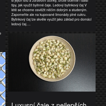
si jejich sílu a zdravotní účinky, určitě oceníte i další
tipy, jak využít bylinné čaje. Ledový bylinkový čaj V
létě se chceme osvěžit něčím dobrým a studeným.
Zapomeňte ale na kupované limonády plné cukru.
Bylinkový čaj lze skvěle využít jako základ pro domácí
ledový čaj….
e
e
Luxusní čaje z nejlepších