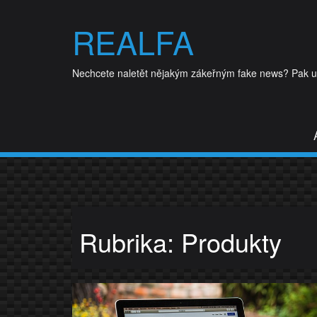
Skip
to
REALFA
content
Nechcete naletět nějakým zákeřným fake news? Pak udě
Rubrika:
Produkty