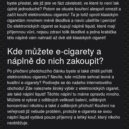
byste přestat, ale již jste ve fázi závislosti, ve které to není tak
úplně jednoduché? Potom se okuste kouření alespoň omezit a
začít kouřit elektronickou cigaretu! Ta je totiž oproti klasickým
cigaretám mnohem méně škodlivá a navíc ušetříte i peníze!
Do elektronických cigaret se kupují náplně
liquid
, které mají
příjemnou vůni, nejsou zdraví tolik škodlivé a jedna krabička
této náplně vám nahradí až dvě stě klasických cigaret!
Kde můžete e-cigarety a
náplně do nich zakoupit?
Po přečtení předchozího článku byste si také chtěli pořídit
elektronickou cigaretu? Nevíte, kde můžete sehnat levné a
kvalitní e-cigarety? Podívejte se do našeho internetového
obchodu! Zde naleznete široký výběr z elektronických cigaret,
ale také náplní liquid! Těchto náplní tu máme opravdu mnoho.
Můžete si vybrat z odlišných velikostí balení, odlišných
koncentrací nikotinu a také z odlišných příchutí! Kouření na
veřejnosti již nebude problém, protože e-cigareta se svou
náplní liquid vydává pouze příjemný a lehký kouř, který nikoho
neobtěžuje.