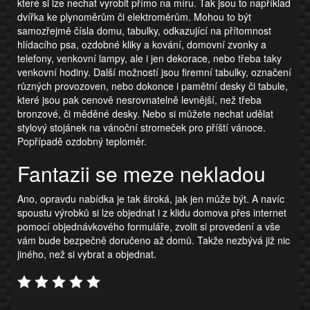
které si lze nechat vyrobit přímo na míru. Tak jsou to například
dvířka ke plynoměrům či elektroměrům. Mohou to být
samozřejmě čísla domu, tabulky, odkazující na přítomnost
hlídacího psa, ozdobné kliky a kování, domovní zvonky a
telefony, venkovní lampy, ale i jen dekorace, nebo třeba taky
venkovní hodiny. Další možností jsou firemní tabulky, označení
různých provozoven, nebo dokonce i pamětní desky či tabule,
které jsou pak cenově nesrovnatelně levnější, než třeba
bronzové, či měděné desky. Nebo si můžete nechat udělat
stylový stojánek na vánoční stromeček pro příští vánoce.
Popřípadě ozdobný teploměr.
Fantazii se meze nekladou
Ano, opravdu nabídka je tak široká, jak jen může být. A navíc
spoustu výrobků si lze objednat i z klidu domova přes internet
pomocí objednávkového formuláře, zvolit si provedení a vše
vám bude bezpečně doručeno až domů. Takže nezbývá již nic
jiného, než si vybrat a objednat.