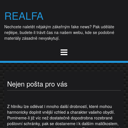
Skip
to
REALFA
content
Nechcete naletět nějakým zákeřným fake news? Pak uděláte
nejlépe, budete-li trávit čas na našem webu, kde se podobné
materiály zásadně nevyskytují.
Nejen pošta pro vás
Z hliníku lze odlévat i mnoho další drobností, které mohou
harmonicky doplnit vnější vzhled a charakter vašeho obydlí.
Pomineme-li již víc než dostatečně dopodrobna rozebrané
poštovní schránky
, pak se dostaneme i k dalším maličkostem,