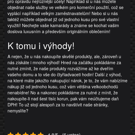
pro opravdu nejrůznější účely! Například si u nás můžete
objednat naše služby ve velkém pro komerční použití, což se
vyplácí například velkým zaměstnavatelům! Nebo si u nás
taktéž můžete objednat již od jednoho kusu pro své vlastní
využití! Nechejte vaše kamarády a známe se kochat vašim
doslova luxusním a především originálním oblečením!
K tomu i výhody!
A nejen, že u nás nakoupíte skvělé produkty, ale, zároveň u
nás získáte i mnoho výhod! Hned na začátku pokládáme za
nutné zmínit, že naše produkty rozvážíme až ke dveřím
vašeho domu a to vše do čtyřiadvaceti hodin! Další z výhod,
na které máte jakožto nakupující nárok, je to, že vám nabízíme
nákup již od jednoho kusu, což vám většina velkoobchodů
nenabídne! No a nakonec pokládáme za nutné z mínit, že
nakoupíte-li nad šest tisíc korun, pak vám neúčtujeme daň
DPH! To už stojí alespoň za to navštívit naše stránky,
nemyslíte?
4.8/5 - (6 votes)