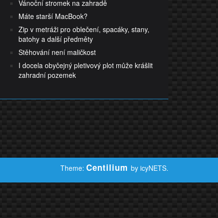
Vánoční stromek na zahradě
Máte starší MacBook?
Zip v metráži pro oblečení, spacáky, stany,
batohy a další předměty
Stěhování není maličkost
I docela obyčejný pletivový plot může krášlit
zahradní pozemek
Centilium
Theme:
by icyNETS.