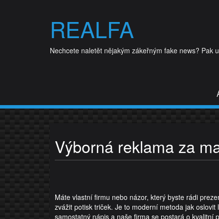
Skip
to
REALFA
content
Nechcete naletět nějakým zákeřným fake news? Pak udě
Výborná reklama za ma
Máte vlastní firmu nebo názor, který byste rádi prez
zvážit
potisk triček
. Je to moderní metoda jak oslovit li
samostatný nápis a naše firma se postará o kvalitní p