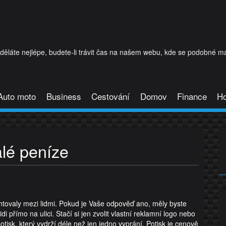
láte nejlépe, budete-li trávit čas na našem webu, kde se podobné mat
Auto moto
Business
Cestování
Domov
Finance
H
lé peníze
entovaly mezi lidmi. Pokud je Vaše odpověď ano, měly byste
di přímo na ulici. Stačí si jen zvolit vlastní reklamní logo nebo
otisk, který vydrží déle než jen jedno vyprání. Potisk je cenově