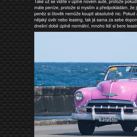
Také už se vidíte v úplně novém autě, protože pokud
máte peníze, protože si myslím a předpokládám, že j
peněz si člověk nemůže koupit absolutně nic. Pokud 
nějaký úvěr nebo leasing, tak já sama za sebe doporuč
dnešní době úplně normální, mnoho lidí si bere lea