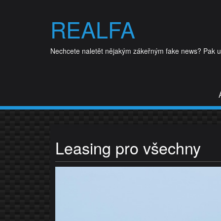
Skip
to
REALFA
content
Nechcete naletět nějakým zákeřným fake news? Pak udě
Leasing pro všechny