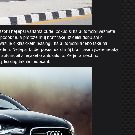
názoru nejlepší varianta bude, pokud si na automobil vezmete
 podobně, a protože můj bratr také už delší dobu sní o
. Uvažuje o klasickém leasingu na automobil anebo také na
ředem. Nejlepší bude, pokud už si můj bratr také vybere nějaký
 automobil z nějakého autosalonu. Že je to všechno
ý leasing takhle nedosáhl.