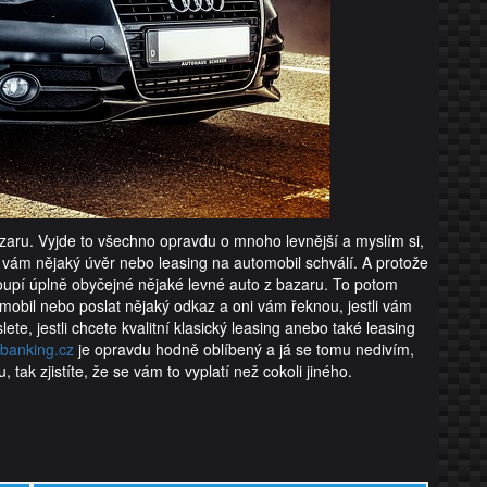
zaru. Vyjde to všechno opravdu o mnoho levnější a myslím si,
vám nějaký úvěr nebo leasing na automobil schválí. A protože
koupí úplně obyčejné nějaké levné auto z bazaru. To potom
tomobil nebo poslat nějaký odkaz a oni vám řeknou, jestli vám
te, jestli chcete kvalitní klasický leasing anebo také leasing
dbanking.cz
je opravdu hodně oblíbený a já se tomu nedivím,
 tak zjistíte, že se vám to vyplatí než cokoli jiného.