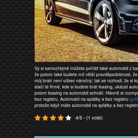
Vy si samozřejmě můžete pořídit také automobil z ba
že potom také budete mít větší pravděpodobnost, že 
můj bratr není vůbec náročný, tak se rozhodl, že si 
stačí té firmě, kde si budete brát leasing, ukázat au
potom leasing na automobil schválí. Hlavně si rozmysle
bez registru. Automobil na splátky a bez registru
gol
protože když máte automobil na splátky a bez registru,
4/5 - (1 vote)