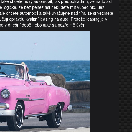
 také chcete nový automobil, tak předpokládám, že na to asi
e logické, že bez peněz asi nebudete mít vůbec nic. Bez
ale chcete automobil a také uvažujete nad tím, že si vezmete
uji opravdu kvalitní leasing na auto. Protože leasing je v
sing v dnešní době nebo také samozřejmě úvěr.