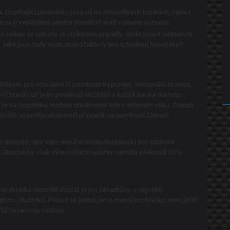
 Doplňující podmínky jsou už na jednotlivých bankách, řada z
 že se jí vypůjčené peníze skutečně vrátí v plném rozsahu.
 někde se setkáte se striktními pravidly, jinde jsou k některým
 Jaké jsou tedy rozhodující faktory pro schválení hypotéky?
měřítkem pro schválení či zamítnutí hypotéky. Minimální hranice,
ní hranicí už je to poněkud složitější a každá banka má tuto
, že na hypotéku mohou dosáhnout lidé v aktivním věku. Pokud
jvětší pravděpodobností připravit na zamítnutí žádosti.
 důležité, aby vaše měsíční mzda dostačující pro splácení
 Obecně by však výše měsíční splátky neměla překročit 50%
jste zkrátka nemohli dostát svým závazkům, s největší
istru dlužníků. Pokud se jedná jen o menší prohřešky, není ještě
vyšší úrokovou sazbou.