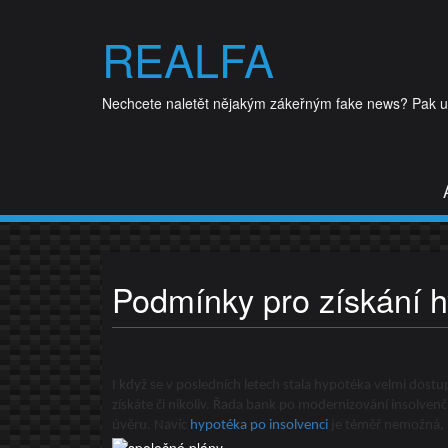
Skip
to
REALFA
content
Nechcete naletět nějakým zákeřným fake news? Pak udě
Podmínky pro získání 
I když se v posledních letech stala hypotéka velmi dostu
získáte či nikoliv. Řada bank po modernizování insolve
úvěru. Navíc
hypotéka po insolvenci
je téměř nemožná, 