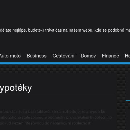
láte nejlépe, budete-li trávit čas na našem webu, kde se podobné mat
Auto moto
Business
Cestování
Domov
Finance
H
hypotéky
pnou, stále je tu řada faktorů, která rozhoduje, zda hypotéku
nčního zákona stále zpřísňuje podmínky pro schválení hypotečního
pokud nezamíříte rovnou do nebankovní společnosti.