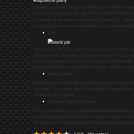
Základní podmínky určuje a vydává Česká národní banka.
nich je však nastavuje tak, aby měla co největší jistotu,
Podmínky se tak mohou u jednotlivých bank lišit. Zatímco
prohřeškům ze stran svých žadatelů o něco shovívavější.
Věk
I když se říká, že věk je jenom číslo, u bank je hlavním 
kdy je možné o hypotéku žádat je ze zákona 18 let. S hor
hranici nastavenou jinak. Ovšem obecné pravidlo uvádí
tedy budete žádat o hypotéku v důchodu, musíte se s ne
Měsíční příjem
Zde žádné konkrétní číslo samozřejmě nastavené není. Je
hypotéky. Vždy proto záleží na podmínkách dané banky.
našeho čistého příjmu.
Záznam v registru dlužníků
Pokud jste se někdy v minulosti dostali do situace, kdy 
pravděpodobností se vaše jméno objeví v některém z reg
nic ztraceno. V takovém případě však musíte počítat s 