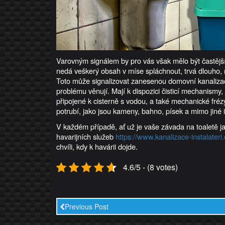
Varovným signálem by pro vás však mělo být častější 
nedá veškerý obsah v míse spláchnout, trvá dlouho, 
Toto může signalizovat zanesenou domovní kanalizaci,
problému věnují. Mají k dispozici čisticí mechanismy, 
připojené k cisterně s vodou, a také mechanické fréz
potrubí, jako jsou kameny, bahno, písek a mimo jiné 
V každém případě, ať už je vaše závada na toaletě jak
havarijních služeb
https://www.kanalizace-instalateri.
chvíli, kdy k havárii dojde.
4.6/5 - (8 votes)
Previous Post