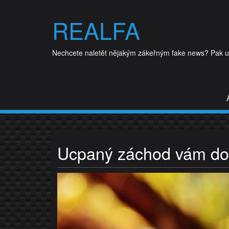
Skip
to
REALFA
content
Nechcete naletět nějakým zákeřným fake news? Pak udě
Ucpaný záchod vám dok