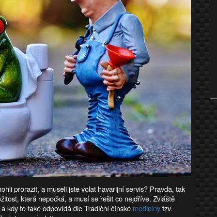
hli prorazit, a museli jste volat havarijní servis? Pravda, tak
žitost, která nepočká, a musí se řešit co nejdříve. Zvláště
 a kdy to také odpovídá dle Tradiční čínské
medicíny
tzv.