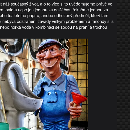
t náš současný život, a o to více si to uvědomujeme právě ve
m toaleta ucpe jen jednou za delší čas, řekněme jednou za
stvého toaletního papíru, anebo odhozený předmět, který tam
pak nebývá odstranění závady velkým problémem a mnohdy si s
nebo horká voda v kombinaci se sodou na praní a trochou