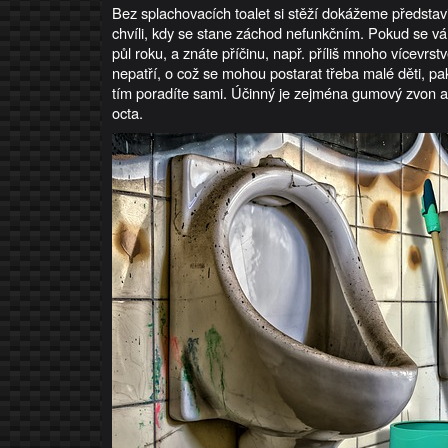
Bez splachovacích toalet si stěží dokážeme představi
chvíli, kdy se stane záchod nefunkčním. Pokud se vá
půl roku, a znáte příčinu, např. příliš mnoho vícevr
nepatří, o což se mohou postarat třeba malé děti, 
tím poradíte sami. Účinný je zejména gumový zvon a
octa.