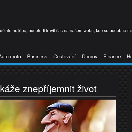
láte nejlépe, budete-li trávit čas na našem webu, kde se podobné mat
Auto moto
Business
Cestování
Domov
Finance
H
áže znepříjemnit život