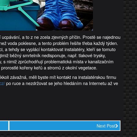
ucpávání, a to z ne zcela zjevných příčin. Prostě se najednou
než voda poklesne, a tento problém řešíte třeba každý týden.
 a tehdy se vyplácí kontaktovat instalatéry, kteří se tomuto
jimiž běžný smrtelník nedisponuje, např. tlakové trysky,
y, s nimiž zprůchodňují problematická místa v kanalizačním
i prorostlé kořeny keřů a stromů z okolní vegetace.
koli závažná, měli byste mít kontakt na instalatérskou firmu
cz/
po ruce a nezdržovat se jeho hledáním na Internetu až ve
Next Post