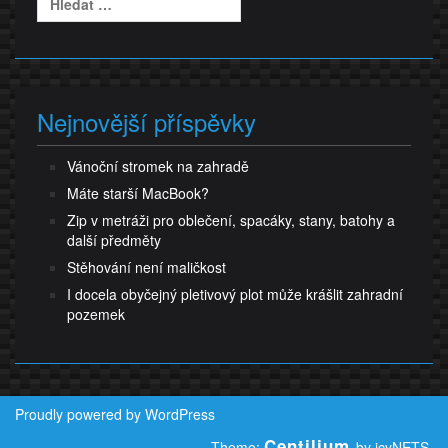
Nejnovější příspěvky
Vánoční stromek na zahradě
Máte starší MacBook?
Zip v metráži pro oblečení, spacáky, stany, batohy a
další předměty
Stěhování není maličkost
I docela obyčejný pletivový plot může krášlit zahradní
pozemek
Proudly powered by WordPress
Centilium
Theme:
by icyNETS.