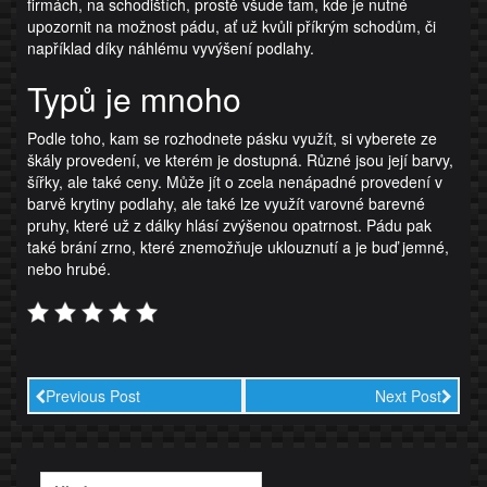
firmách, na schodištích, prostě všude tam, kde je nutné
upozornit na možnost pádu, ať už kvůli příkrým schodům, či
například díky náhlému vyvýšení podlahy.
Typů je mnoho
Podle toho, kam se rozhodnete pásku využít, si vyberete ze
škály provedení, ve kterém je dostupná. Různé jsou její barvy,
šířky, ale také ceny. Může jít o zcela nenápadné provedení v
barvě krytiny podlahy, ale také lze využít varovné barevné
pruhy, které už z dálky hlásí zvýšenou opatrnost. Pádu pak
také brání zrno, které znemožňuje uklouznutí a je buď jemné,
nebo hrubé.
Previous Post
Next Post
Vyhledávání