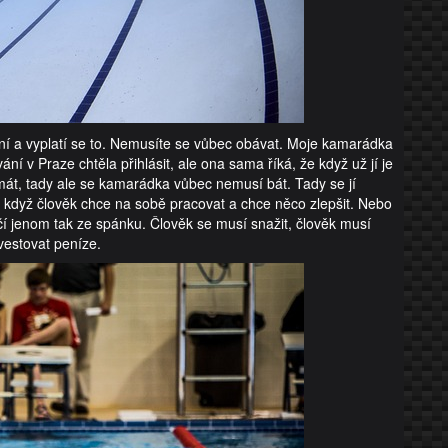
tní a vyplatí se to. Nemusíte se vůbec obávat. Moje kamarádka
ání v Praze chtěla přihlásit, ale ona sama říká, že když už jí je
smát, tady ale se kamarádka vůbec nemusí bát. Tady se jí
 když člověk chce na sobě pracovat a chce něco zlepšit. Nebo
čí jenom tak ze spánku. Člověk se musí snažit, člověk musí
vestovat peníze.