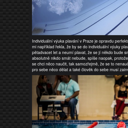
Individuální výuka plavání v Praze je opravdu perfek
mi například řekla, že by se do individuální výuky plav
pětadvacet let a neumí plavat, že se jí někdo bude 
absolutně nikdo smát nebude, spíše naopak, protože
se chci něco naučit, tak samozřejmě, že se to nenau
pro sebe něco dělat a také člověk do sebe musí zain