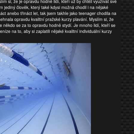
 si, že je opravdu hodně lidí, kteří už by chtěli využívat své
em jediný člověk, který také kdysi možná chodil i na nějaké
áct anebo třináct let, tak jsem takhle jako teenager chodila na
sehnala opravdu kvalitní pražské kurzy plavání. Myslím si, že
Ale někdo se za to opravdu hodně stydí. Je mnoho lidí, kteří se
íze na to, aby si zaplatili nějaké kvalitní individuální kurzy