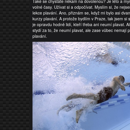
Také se chystáte někam na dovolenou? Je léto a myslím
volné časy. Užívat si a odpočívat. Myslím si, že nejs
lekce plavání. Ano, přiznám se, když mi bylo asi dvan
kurzy plavání. A protože bydlím v Praze, tak jsem si 
je opravdu hodně lidí, kteří třeba ani neumí plavat. 
stydí za to, že neumí plavat, ale zase vůbec nemají pen
plavání.