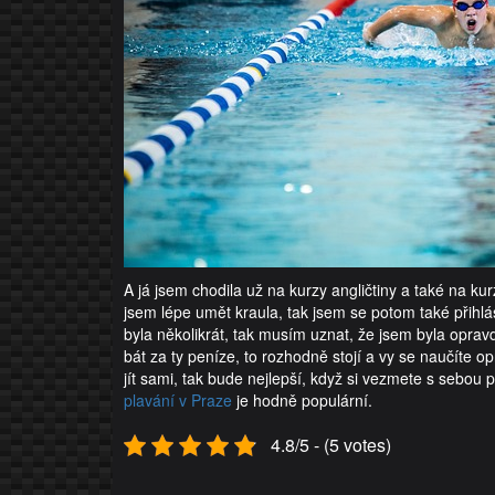
A já jsem chodila už na kurzy angličtiny a také na kurz
jsem lépe umět kraula, tak jsem se potom také přihlá
byla několikrát, tak musím uznat, že jsem byla opra
bát za ty peníze, to rozhodně stojí a vy se naučíte 
jít sami, tak bude nejlepší, když si vezmete s sebou
plavání v Praze
je hodně populární.
4.8/5 - (5 votes)