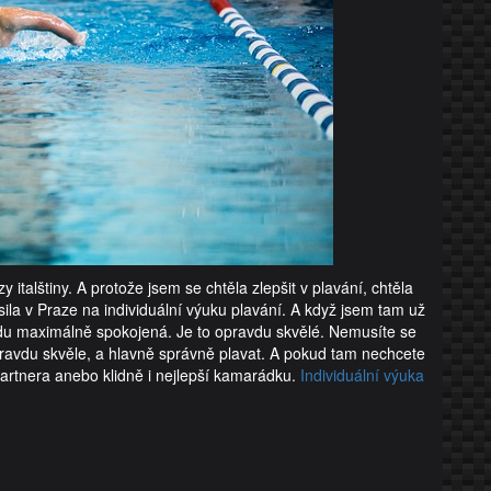
y italštiny. A protože jsem se chtěla zlepšit v plavání, chtěla
sila v Praze na individuální výuku plavání. A když jsem tam už
vdu maximálně spokojená. Je to opravdu skvělé. Nemusíte se
opravdu skvěle, a hlavně správně plavat. A pokud tam nechcete
 partnera anebo klidně i nejlepší kamarádku.
Individuální výuka