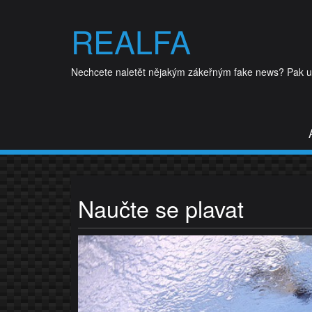
Skip
to
REALFA
content
Nechcete naletět nějakým zákeřným fake news? Pak udě
Naučte se plavat