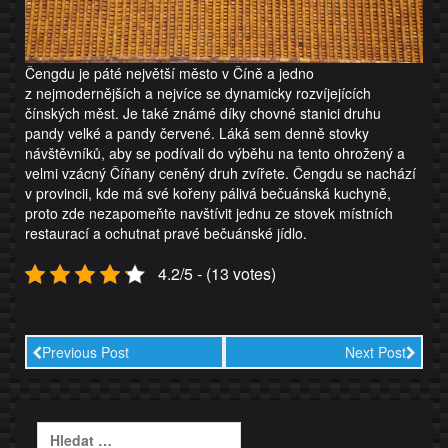
Čengdu je páté největší město v Číně a jedno
z nejmodernějších a nejvíce se dynamicky rozvíjejících
čínských měst. Je také známé díky chovné stanici druhu
pandy velké a pandy červené. Láká sem denně stovky
návštěvníků, aby se podívali do výběhu na tento ohrožený a
velmi vzácný Číňany ceněný druh zvířete. Čengdu se nachází
v provincii, kde má své kořeny pálivá bečuánská kuchyně,
proto zde nezapomeňte navštívit jednu ze stovek místních
restaurací a ochutnat pravé bečuánské jídlo.
4.2/5 - (13 votes)
Previous Post
Next Post
Vyhledávání