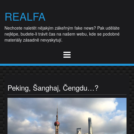
Skip
to
REALFA
content
Nechcete naletět nějakým zákeřným fake news? Pak uděláte
nejlépe, budete-li trávit čas na našem webu, kde se podobné
materiály zásadně nevyskytují.
Peking, Šanghaj, Čengdu…?