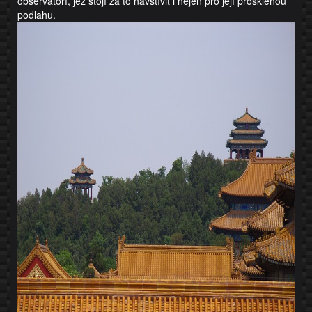
observatoří, jež stojí za to navštívit i nejen pro její prosklenou
podlahu.