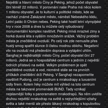
Největší a hlavní město Číny je Peking, jehož počet obyvatel
činí téměř 22 milionů. V porovnání naše Praha má něco kolem
1 milionu obyvatel. Je to kulturní a politické město, kde se
nachází známé Zakázané město, náměstí Nebeského klidu,
Letní palác či Chrám nebes. Peking také hostil letní olympijské
hry v roce 2008 a dnes tu můžete celý vybudovaný
monumentální komplex navštívit. Peking mívá mrazivé zimy a
horká dusná léta s vyšším množstvím srážek. Vážný problém
města je znečištěné ovzduší. Po celý rok zde nemusíte přes
hustý smog spatřit slunce či čistou modrou oblohu. Negativní
vliv na ovzduší má především doprava a vytápění uhlím.
Šanghaj je nejlidnatější město Číny, počet obyvatel činí 27
milionů. Jedná se o hospodářské centrum s jedním z největší
lodních přístavů na světě. Velkým problémem je opět
znečištěné ovzduší a vod, nicméně stále se na prvních
příčkách znečištění drží Peking. V Šanghaji nezapomeňte
navštívit Pudong, což je centrum s mrakodrapy a luxusními
sídly firem. Kolem řeky můžete mít výhled na toto centrum
města na takzvané promenádě BUND. Tady vznikají
nejslavnější fotky s panoramatem mrakodrapů. Na něm uvidíte
druhou největší mrakodrap na světě s nejrychlejšími výtahy
světa a také menší ale přesto lákavý mrakodrap s kopulovitou