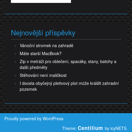
Nejnovější příspěvky
Vánoční stromek na zahradě
Máte starší MacBook?
Zip v metráži pro oblečení, spacáky, stany, batohy a
další předměty
Stěhování není maličkost
I docela obyčejný pletivový plot může krášlit zahradní
pozemek
Proudly powered by WordPress
Centilium
Theme:
by icyNETS.